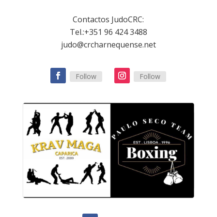
Contactos JudoCRC:
Tel.:+351 96 424 3488
judo@crcharnequense.net
Follow
Follow